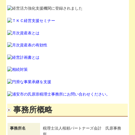
FX4クラウド
補助金・助成金・融資情報
関与先向け融資商品ご紹介
経営者お役立ち情報
社長メニューASP版
TKCシステムQ&A
経営改善計画の策定支援
経営改善オンデマンド講座
事務所概略
経営革新等支援機関とは
お申込みフォーム
事務所名
税理士法人桜頼パートナーズ会計 氏原事務
所