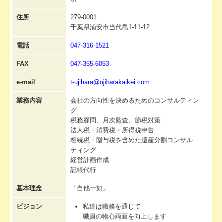
事務所通信継続
住所
279-0001
千葉県浦安市当代島1-11-12
電話
047-316-1521
FAX
047-355-6053
e-mail
t-ujihara@ujiharakaikei.com
業務内容
会社の方向性を決めるためのコンサルティン
グ
税務顧問、月次監査、節税対策
法人税・消費税・所得税申告
相続税・贈与税を含めた遺産分割コンサル
ティング
経営計画作成
記帳代行
基本理念
「自他一如」
ビジョン
私達は職務を通じて
職員の物心両面を向上します