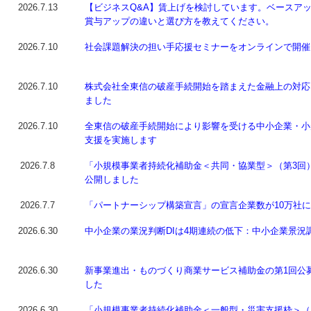
2026.7.13
【ビジネスQ&A】賃上げを検討しています。ベースア
賞与アップの違いと選び方を教えてください。
2026.7.10
社会課題解決の担い手応援セミナーをオンラインで開催
2026.7.10
株式会社全東信の破産手続開始を踏まえた金融上の対応
ました
2026.7.10
全東信の破産手続開始により影響を受ける中小企業・小
支援を実施します
2026.7.8
「小規模事業者持続化補助金＜共同・協業型＞（第3回
公開しました
2026.7.7
「パートナーシップ構築宣言」の宣言企業数が10万社
2026.6.30
中小企業の業況判断DIは4期連続の低下：中小企業景況
2026.6.30
新事業進出・ものづくり商業サービス補助金の第1回公
した
2026.6.30
「小規模事業者持続化補助金＜一般型・災害支援枠＞（