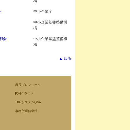
構
た
中小企業庁
中小企業基盤整備機
構
明会
中小企業基盤整備機
構
▲ 戻る
所長プロフィール
FX4クラウド
TKCシステムQ&A
事務所通信継続