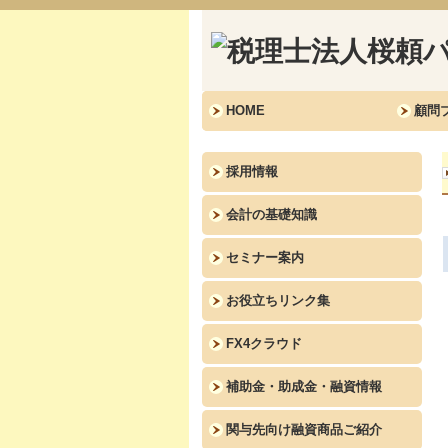
HOME
顧問
採用情報
会計の基礎知識
セミナー案内
お役立ちリンク集
FX4クラウド
補助金・助成金・融資情報
関与先向け融資商品ご紹介