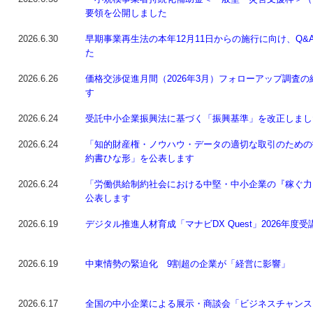
要領を公開しました
2026.6.30
早期事業再生法の本年12月11日からの施行に向け、Q&
た
2026.6.26
価格交渉促進月間（2026年3月）フォローアップ調査
す
2026.6.24
受託中小企業振興法に基づく「振興基準」を改正しまし
2026.6.24
「知的財産権・ノウハウ・データの適切な取引のための
約書ひな形」を公表します
2026.6.24
「労働供給制約社会における中堅・中小企業の『稼ぐ力
公表します
2026.6.19
デジタル推進人材育成「マナビDX Quest」2026年度
2026.6.19
中東情勢の緊迫化 9割超の企業が「経営に影響」
2026.6.17
全国の中小企業による展示・商談会「ビジネスチャンスEXP