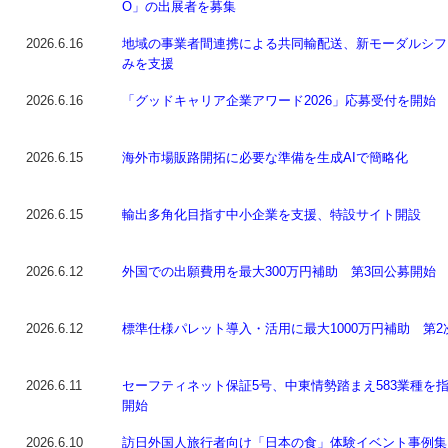
O」の出展者を募集
2026.6.16
地域の事業者間連携による共同輸配送、新モーダルシフ
みを支援
2026.6.16
「グッドキャリア企業アワード2026」応募受付を開始
2026.6.15
海外市場販路開拓に必要な準備を生成AIで簡略化
2026.6.15
輸出多角化目指す中小企業を支援、特設サイト開設
2026.6.12
外国での出願費用を最大300万円補助 第3回公募開始
2026.6.12
標準仕様パレット導入・活用に最大1000万円補助 第2
2026.6.11
セーフティネット保証5号、中東情勢踏まえ583業種を
開始
2026.6.10
訪日外国人旅行者向け「日本の食」体験イベント事例集