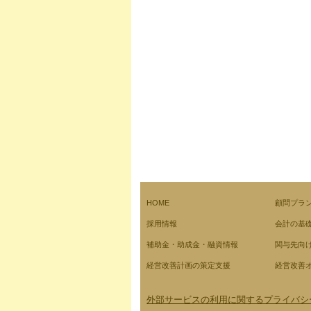
HOME
顧問プラ
採用情報
会計の基
補助金・助成金・融資情報
関与先向
経営改善計画の策定支援
経営改善
外部サービスの利用に関するプライバシ