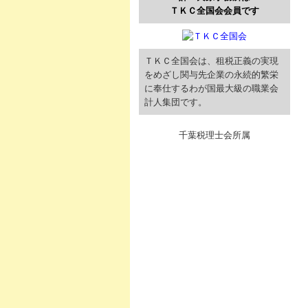
ＴＫＣ全国会会員です
ＴＫＣ全国会は、租税正義の実現
をめざし関与先企業の永続的繁栄
に奉仕するわが国最大級の職業会
計人集団です。
千葉税理士会所属