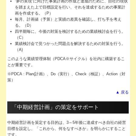
”夢の実現”に向けた事業計画の作成と達成のために、自社の現状
を踏まえた上で目標設定を行い、それを達成するための事業計
FX4クラウド
画を作成する。（P）
毎月、計画値（予算）と実績の差異を確認し、打ち手を考え
補助金・助成金・融資情報
る。（D）
四半期毎に、今後の対策を検討するための業績検討会を行う。
関与先向け融資商品ご紹介
（C）
業績検討会で見つかった問題点を解決するための対策を行う。
経営者お役立ち情報
（A)
このような業績管理体制（PDCA※サイクル）を社内に構築するこ
社長メニューASP版
とが重要です。
TKCシステムQ&A
※PDCA : Plan(計画）、Do（実行）、Check（検証）、Action（対
策）
経営改善計画の策定支援
▲ 戻る
経営改善オンデマンド講座
「中期経営計画」の策定をサポート
経営革新等支援機関とは
中期経営計画を策定する目的は、3～5年後に達成すべき自社の経営
お申込みフォーム
目標を設定し、「これから、何をなすべきか」を明らかにすること
です。