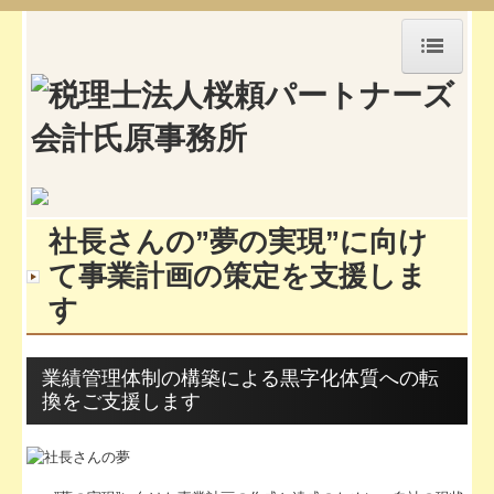
HOME
顧問プラン
ご契約の流れ
社長さんの”夢の実現”に向け
お問合せ
て事業計画の策定を支援しま
所長プロフィール
す
採用情報
業績管理体制の構築による黒字化体質への転
会計の基礎知識
換をご支援します
セミナー案内
お役立ちリンク集