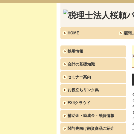
HOME
顧問
採用情報
会計の基礎知識
セミナー案内
お役立ちリンク集
FX4クラウド
補助金・助成金・融資情報
関与先向け融資商品ご紹介