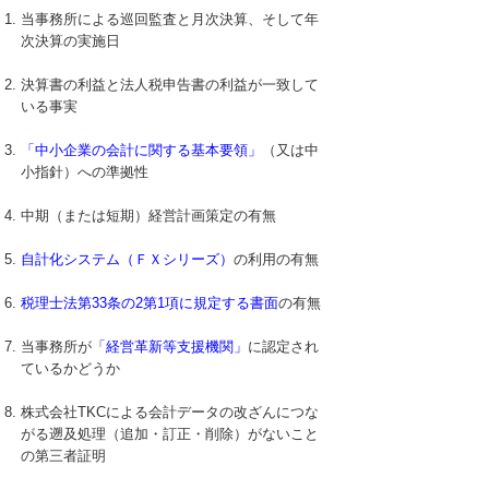
当事務所による巡回監査と月次決算、そして年
次決算の実施日
決算書の利益と法人税申告書の利益が一致して
いる事実
「中小企業の会計に関する基本要領」
（又は中
小指針）への準拠性
中期（または短期）経営計画策定の有無
自計化システム（ＦＸシリーズ）
の利用の有無
税理士法第33条の2第1項に規定する書面
の有無
当事務所が
「経営革新等支援機関」
に認定され
ているかどうか
株式会社TKCによる会計データの改ざんにつな
がる遡及処理（追加・訂正・削除）がないこと
の第三者証明