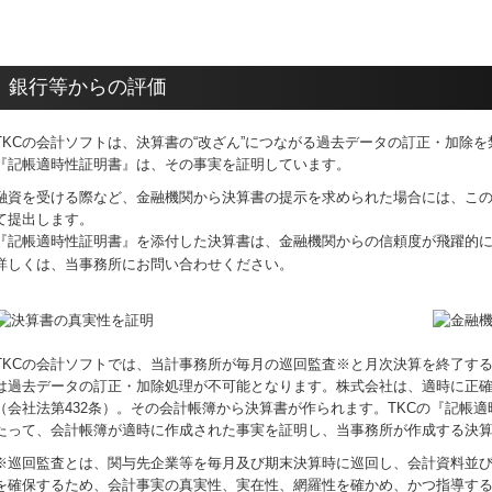
銀行等からの評価
TKCの会計ソフトは、決算書の“改ざん”につながる過去データの訂正・加除
『記帳適時性証明書』は、その事実を証明しています。
融資を受ける際など、金融機関から決算書の提示を求められた場合には、こ
て提出します。
『記帳適時性証明書』を添付した決算書は、金融機関からの信頼度が飛躍的
詳しくは、当事務所にお問い合わせください。
TKCの会計ソフトでは、当計事務所が毎月の巡回監査※と月次決算を終了す
は過去データの訂正・加除処理が不可能となります。株式会社は、適時に正
（会社法第432条）。その会計帳簿から決算書が作られます。TKCの『記帳適
たって、会計帳簿が適時に作成された事実を証明し、当事務所が作成する決
※巡回監査とは、関与先企業等を毎月及び期末決算時に巡回し、会計資料並
を確保するため、会計事実の真実性、実在性、網羅性を確かめ、かつ指導す