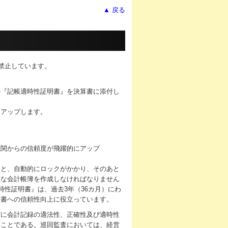
▲ 戻る
を禁止しています。
の『記帳適時性証明書』を決算書に添付し
にアップします。
ると、自動的にロックがかかり、そのあと
確な会計帳簿を作成しなければなりません
時性証明書』は、過去3年（36カ月）にわ
算書への信頼性向上に役立っています。
びに会計記録の適法性、正確性及び適時性
ることである。巡回監査においては、経営