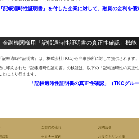
『記帳適時性証明書』を付した企業に対して、
融資の金利を優
金融機関様用「記帳適時性証明書の真正性確認」機能
『記帳適時性証明書
』
は、株式会社TKCから当事務所に対して提供されます
紙に印刷された『記帳適時性証明書
』
の検証は、以下の「記帳適時性の
真正
ことにより行えます。
「記帳適時性証明書の真正性確認」（TKCグル
ン
ご契約の流れ
お問合せ
礎知識
セミナー案内
お役立ちリンク集