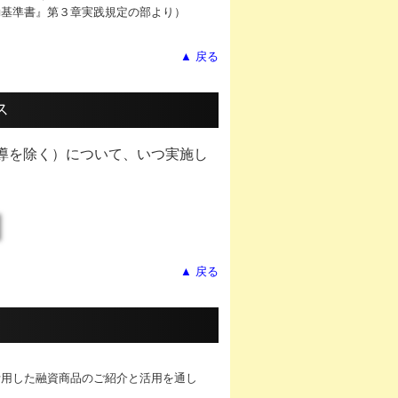
動基準書』第３章実践規定の部より）
▲ 戻る
ス
導を除く）について、いつ実施し
▲ 戻る
活用した融資商品のご紹介と活用を通し