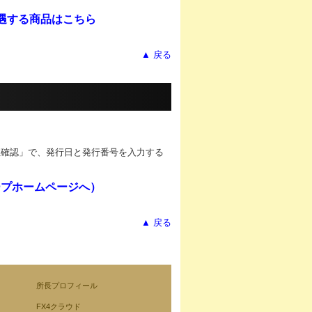
遇する商品はこちら
▲ 戻る
。
性確認」
で、発行日と発行番号を入力する
ープホームページへ）
▲ 戻る
所長プロフィール
FX4クラウド