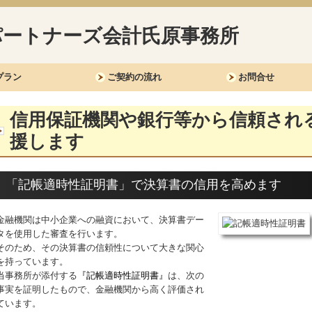
プラン
ご契約の流れ
お問合せ
信用保証機関や銀行等から信頼され
援します
「記帳適時性証明書」で決算書の信用を高めます
金融機関は中小企業への融資において、決算書デー
タを使用した審査を行います。
そのため、その決算書の信頼性について大きな関心
を持っています。
当事務所が添付する
『記帳適時性証明書
』
は、次の
事実を証明したもので、金融機関から高く評価され
ています。