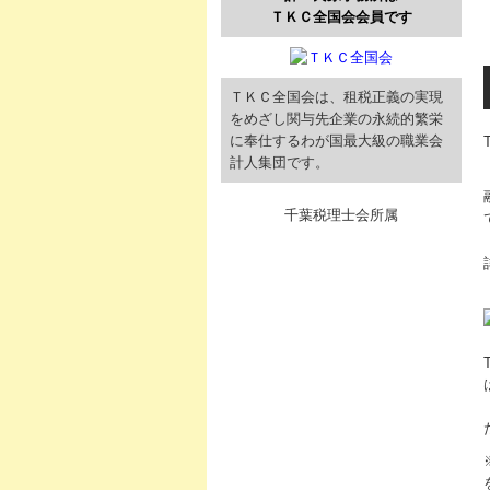
ＴＫＣ全国会会員です
ＴＫＣ全国会は、租税正義の実現
をめざし関与先企業の永続的繁栄
に奉仕するわが国最大級の職業会
計人集団です。
千葉税理士会所属