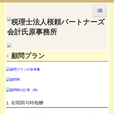
HOME
顧問プラン
ご契約の流れ
顧問プラン
お問合せ
所長プロフィール
採用情報
会計の基礎知識
セミナー案内
1. 初期関与時報酬
お役立ちリンク集