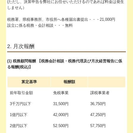
(ただし、決算申告を弊社にお任せいただけるのであれば料金は発生
しません）
FX4クラウド
税務署、県税事務所、市役所へ各種届出書提出・・・21,000円
補助金・助成金・融資情報
設立に係る税務・会計相談・・・無料
関与先向け融資商品ご紹介
2. 月次報酬
経営者お役立ち情報
社長メニューASP版
(1) 税務顧問報酬 【税務会計相談・税務代理及び月次経営報告に係
る報酬(税込)】
TKCシステムQ&A
算定基準
報酬額
経営改善計画の策定支援
前年取引金額
免税事業
課税事業者
経営改善オンデマンド講座
3千万円以下
31,500円
36,750円
経営革新等支援機関とは
1億円以下
42,000円
47,250円
お申込みフォーム
2億円以下
52.500円
57,750円